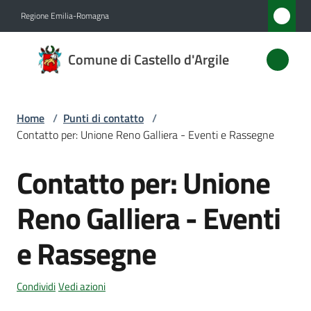
Vai al contenuto
Vai alla navigazione
Vai al footer
Regione Emilia-Romagna
Comune
Comune di Castello d'Argile
di
Castello
d'Argile
Home
/
Punti di contatto
/
Contatto per: Unione Reno Galliera - Eventi e Rassegne
Contatto per: Unione
Amministrazione
Salta al contenuto
Reno Galliera - Eventi
Novità
e Rassegne
Servizi
Vivere
Condividi
Vedi azioni
Castello