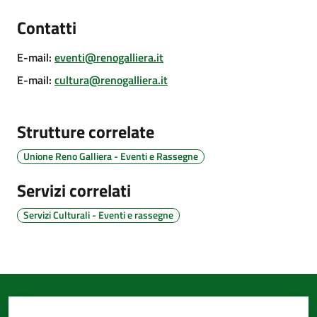
d'Argile
Contatti
E-mail
:
eventi@renogalliera.it
E-mail
:
cultura@renogalliera.it
Amministrazione
Trasparente
Strutture correlate
Tutti
Unione Reno Galliera - Eventi e Rassegne
gli
argomenti...
Servizi correlati
Servizi Culturali - Eventi e rassegne
Seguici
su