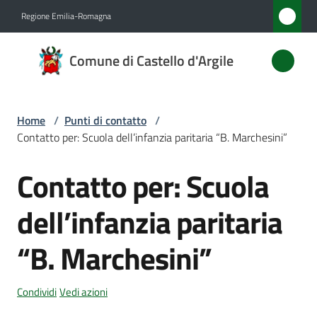
Vai al contenuto
Vai alla navigazione
Vai al footer
Regione Emilia-Romagna
Comune
Comune di Castello d'Argile
di
Castello
d'Argile
Home
/
Punti di contatto
/
Contatto per: Scuola dell’infanzia paritaria “B. Marchesini”
Contatto per: Scuola
Amministrazione
Salta al contenuto
dell’infanzia paritaria
Novità
“B. Marchesini”
Servizi
Vivere
Condividi
Vedi azioni
Castello