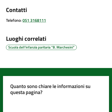
d'Argile
Contatti
Telefono
:
051 3168111
Amministrazione
Luoghi correlati
Trasparente
Scuola dell’infanzia paritaria “B. Marchesini”
Tutti
gli
argomenti...
Quanto sono chiare le informazioni su
Seguici
questa pagina?
su
Valuta da 1 a 5 stelle