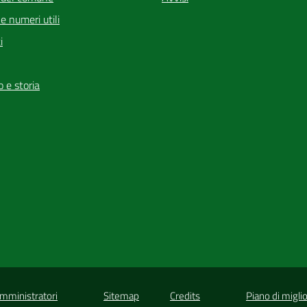
i e numeri utili
i
io e storia
Amministratori
Sitemap
Credits
Piano di migli