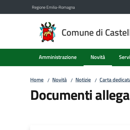
Vai al contenuto
Vai alla navigazione
Vai al footer
Regione Emilia-Romagna
Comune di Castell
Amministrazione
Novità
Servi
Menu selezionato
Home
Novità
Notizie
Carta dedicata
/
/
/
Documenti allega