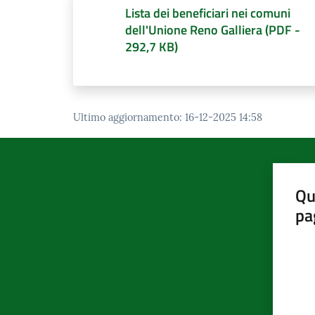
Lista dei beneficiari nei comuni
dell'Unione Reno Galliera
(
PDF
-
292,7 KB
)
Ultimo aggiornamento
:
16-12-2025 14:58
Qu
pa
Valut