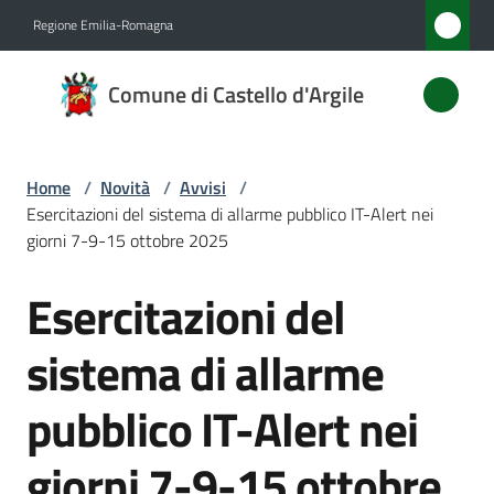
Vai al contenuto
Vai alla navigazione
Vai al footer
Regione Emilia-Romagna
Comune
Comune di Castello d'Argile
di
Castello
d'Argile
Home
/
Novità
/
Avvisi
/
Esercitazioni del sistema di allarme pubblico IT-Alert nei
giorni 7-9-15 ottobre 2025
Amministrazione
Esercitazioni del
Salta al contenuto
Novità
sistema di allarme
Menu selezionato
Servizi
pubblico IT-Alert nei
Vivere
giorni 7-9-15 ottobre
Castello