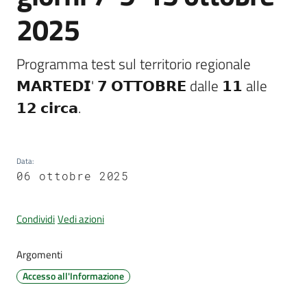
d'Argile
2025
Programma test sul territorio regionale 
𝗠𝗔𝗥𝗧𝗘𝗗𝗜' 𝟳 𝗢𝗧𝗧𝗢𝗕𝗥𝗘 dalle 𝟭𝟭 alle 
Amministrazione
𝟭𝟮 𝗰𝗶𝗿𝗰𝗮.
Trasparente
Tutti
gli
Data
:
06 ottobre 2025
argomenti...
Condividi
Vedi azioni
Seguici
Argomenti
su
Accesso all'Informazione