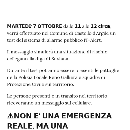
Contenuto
𝗠𝗔𝗥𝗧𝗘𝗗𝗜' 𝟳 𝗢𝗧𝗧𝗢𝗕𝗥𝗘 dalle 𝟭𝟭 alle 𝟭𝟮 𝗰𝗶𝗿𝗰𝗮,
verrà effettuato nel Comune di Castello d'Argile un
test del sistema di allarme pubblico IT-Alert.
Il messaggio simulerà una situazione di rischio
collegata alla diga di Suviana.
Durante il test potranno essere presenti le pattuglie
della Polizia Locale Reno Galliera e squadre di
Protezione Civile sul territorio.
Le persone presenti o in transito nel territorio
riceveranno un messaggio sul cellulare.
⚠️𝗡𝗢𝗡 𝗘' 𝗨𝗡𝗔 𝗘𝗠𝗘𝗥𝗚𝗘𝗡𝗭𝗔
𝗥𝗘𝗔𝗟𝗘, 𝗠𝗔 𝗨𝗡𝗔