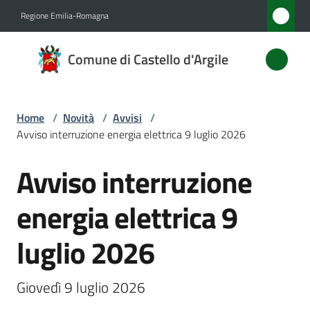
Vai al contenuto
Vai alla navigazione
Vai al footer
Regione Emilia-Romagna
Comune
Comune di Castello d'Argile
di
Castello
d'Argile
Home
/
Novità
/
Avvisi
/
Avviso interruzione energia elettrica 9 luglio 2026
Avviso interruzione
Amministrazione
Salta al contenuto
energia elettrica 9
Novità
Menu selezionato
luglio 2026
Servizi
Vivere
Giovedì 9 luglio 2026
Castello