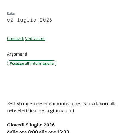
d'Argile
Data
:
02 luglio 2026
Condividi
Vedi azioni
Amministrazione
Trasparente
Argomenti
Tutti
Accesso all'Informazione
gli
argomenti...
Contenuto
Seguici
E-distribuzione ci comunica che, causa lavori alla
su
rete elettrica, nella giornata di
Giovedì 9 luglio 2026
dalle ore 8:00 alle ore 15:00