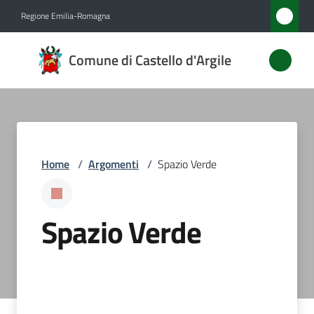
Vai al contenuto
Vai alla navigazione
Vai al footer
Regione Emilia-Romagna
Comune
Comune di Castello d'Argile
di
Castello
d'Argile
Home
/
Argomenti
/
Spazio Verde
Amministrazione
Novità
Spazio Verde
Servizi
Vivere
Castello