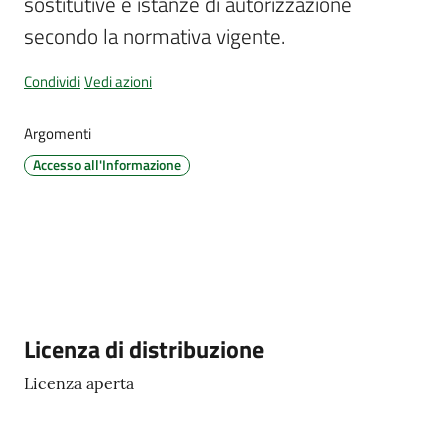
sostitutive e istanze di autorizzazione 
d'Argile
secondo la normativa vigente.
Condividi
Vedi azioni
Argomenti
Amministrazione
Trasparente
Accesso all'Informazione
Tutti
gli
argomenti...
Descrizione
Licenza di distribuzione
Seguici
su
Licenza aperta