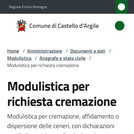
Vai al contenuto
Vai alla navigazione
Vai al footer
Regione Emilia-Romagna
Comune
Comune di Castello d'Argile
di
Castello
d'Argile
Home
/
Amministrazione
/
Documenti e dati
/
Modulistica
/
Anagrafe e stato civile
/
Modulistica per richiesta cremazione
Amministrazione
Modulistica per
Menu selezionato
Salta al contenuto
Novità
richiesta cremazione
Servizi
Modulistica per cremazione, affidamento o 
Vivere
dispersione delle ceneri, con dichiarazioni 
Castello