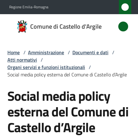
Vai al contenuto
Vai alla navigazione
Vai al footer
Regione Emilia-Romagna
Comune
Comune di Castello d'Argile
di
Castello
d'Argile
Home
/
Amministrazione
/
Documenti e dati
/
Atti normativi
/
Organi servizi e funzioni istituzionali
/
Social media policy esterna del Comune di Castello d’Argile
Amministrazione
Menu selezionato
Social media policy
Salta al contenuto
Novità
esterna del Comune di
Servizi
Castello d’Argile
Vivere
Castello