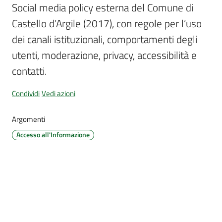
d'Argile
Social media policy esterna del Comune di 
Castello d’Argile (2017), con regole per l’uso 
dei canali istituzionali, comportamenti degli 
utenti, moderazione, privacy, accessibilità e 
Amministrazione
contatti.
Trasparente
Condividi
Vedi azioni
Tutti
gli
Argomenti
argomenti...
Accesso all'Informazione
Seguici
su