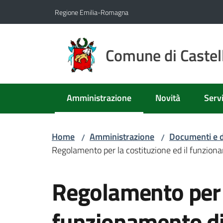
Vai al contenuto
Vai alla navigazione
Vai al footer
Regione Emilia-Romagna
Comune di Castell
Amministrazione
Novità
Servi
Menu selezionato
Home
Amministrazione
Documenti e d
/
/
Regolamento per la costituzione ed il funziona
Salta al contenuto
Regolamento per l
funzionamento d