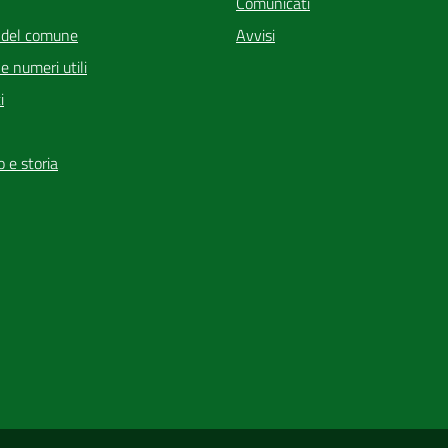
Comunicati
 del comune
Avvisi
i e numeri utili
i
io e storia