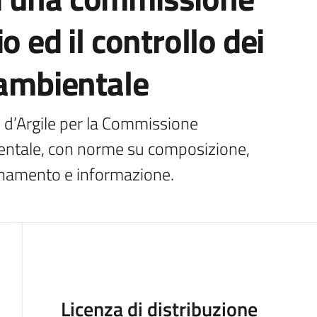
o ed il controllo dei
 ambientale
d’Argile per la Commissione 
ntale, con norme su composizione, 
ionamento e informazione.
Descrizione
Licenza di distribuzione