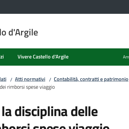
o d'Argile
zi
Vivere Castello d'Argile
Amm
ati
Atti normativi
Contabilità, contratti e patrimonio
/
/
 dei rimborsi spese viaggio
a disciplina delle
mborsi spese viaggio