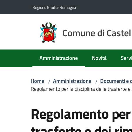
Vai al contenuto
Vai alla navigazione
Vai al footer
Regione Emilia-Romagna
Comune di Castell
Amministrazione
Novità
Servi
Menu selezionato
Home
Amministrazione
Documenti e d
/
/
Regolamento per la disciplina delle trasferte e
Salta al contenuto
Regolamento per l
trasferte e dei ri