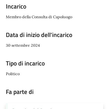
d'Argile
Incarico
Membro della Consulta di Capoluogo
Amministrazione
Data di inizio dell'incarico
Trasparente
30 settembre 2024
Tutti
gli
Tipo di incarico
argomenti...
Politico
Seguici
Fa parte di
su