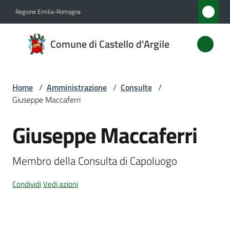
Vai al contenuto
Vai alla navigazione
Vai al footer
Regione Emilia-Romagna
Comune
Comune di Castello d'Argile
di
Castello
d'Argile
Home
/
Amministrazione
/
Consulte
/
Giuseppe Maccaferri
Giuseppe Maccaferri
Amministrazione
Salta al contenuto
Menu selezionato
Novità
Membro della Consulta di Capoluogo
Servizi
Condividi
Vedi azioni
Vivere
Castello