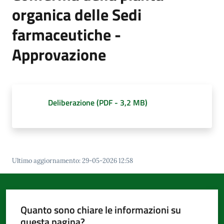
d'Argile
organica delle Sedi
farmaceutiche -
Approvazione
Amministrazione
Trasparente
Menu selezionato
Deliberazione
(
PDF
-
3,2 MB
)
Tutti
gli
argomenti...
Ultimo aggiornamento
:
29-05-2026 12:58
Seguici
su
Quanto sono chiare le informazioni su
questa pagina?