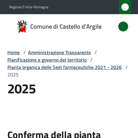
Vai al contenuto
Vai alla navigazione
Vai al footer
Regione Emilia-Romagna
Comune
Comune di Castello d'Argile
di
Castello
d'Argile
Home
/
Amministrazione Trasparente
/
Pianificazione e governo del territorio
/
Pianta organica delle Sedi farmaceutiche 2021 - 2026
/
2025
Amministrazione
2025
Menu selezionato
Novità
Servizi
Vivere
Conferma della pianta
Castello