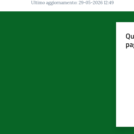
Ultimo aggiornamento
:
29-05-2026 12:49
Qu
pa
Valut