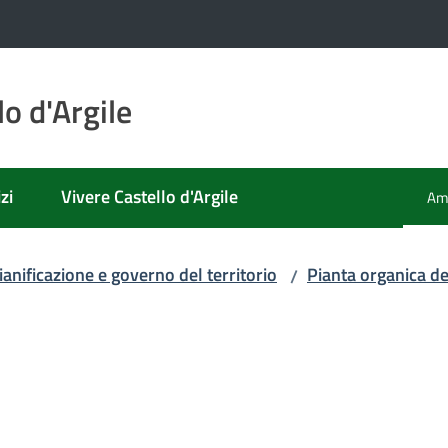
o d'Argile
zi
Vivere Castello d'Argile
Amm
Men
ianificazione e governo del territorio
Pianta organica d
/