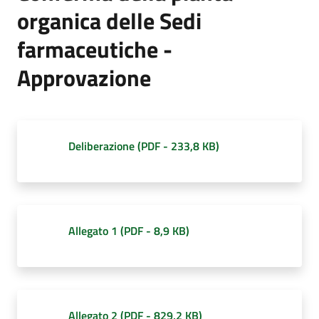
d'Argile
organica delle Sedi
farmaceutiche -
Approvazione
Amministrazione
Trasparente
Menu selezionato
Deliberazione
(
PDF
-
233,8 KB
)
Tutti
gli
argomenti...
Allegato 1
(
PDF
-
8,9 KB
)
Seguici
su
Allegato 2
(
PDF
-
829,2 KB
)