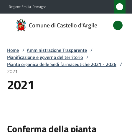
Vai al contenuto
Vai alla navigazione
Vai al footer
Regione Emilia-Romagna
Comune
Comune di Castello d'Argile
di
Castello
d'Argile
Home
/
Amministrazione Trasparente
/
Pianificazione e governo del territorio
/
Pianta organica delle Sedi farmaceutiche 2021 - 2026
/
2021
Amministrazione
2021
Menu selezionato
Novità
Servizi
Vivere
Conferma della pianta
Castello