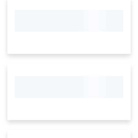
d'Argile
Amministrazione
Trasparente
Menu selezionato
Tutti
gli
argomenti...
Seguici
su