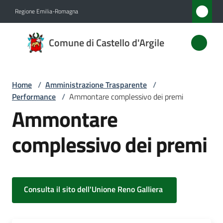
Vai al contenuto
Vai alla navigazione
Vai al footer
Regione Emilia-Romagna
Comune
Comune di Castello d'Argile
di
Castello
d'Argile
Home
/
Amministrazione Trasparente
/
Performance
/
Ammontare complessivo dei premi
Ammontare
Amministrazione
complessivo dei premi
Menu selezionato
Novità
Servizi
Consulta il sito dell'Unione Reno Galliera
Vivere
Castello