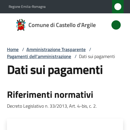
Vai al contenuto
Vai alla navigazione
Vai al footer
Regione Emilia-Romagna
Comune
Comune di Castello d'Argile
di
Castello
d'Argile
Home
/
Amministrazione Trasparente
/
Pagamenti dell'amministrazione
/
Dati sui pagamenti
Dati sui pagamenti
Amministrazione
Menu selezionato
Novità
Riferimenti normativi
Servizi
Decreto Legislativo n. 33/2013, Art. 4-bis, c. 2.
Vivere
Castello