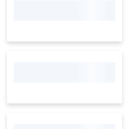
d'Argile
Amministrazione
Trasparente
Menu selezionato
Tutti
gli
argomenti...
Seguici
su