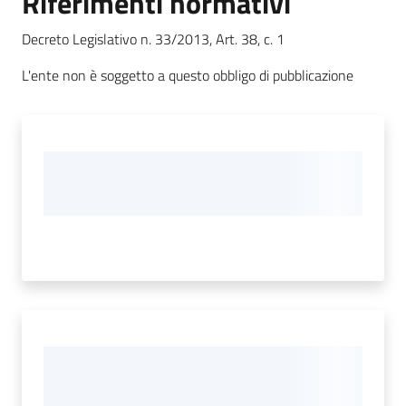
Riferimenti normativi
d'Argile
Decreto Legislativo n. 33/2013, Art. 38, c. 1
L'ente non è soggetto a questo obbligo di pubblicazione
Amministrazione
Trasparente
Menu selezionato
Tutti
gli
argomenti...
Seguici
su