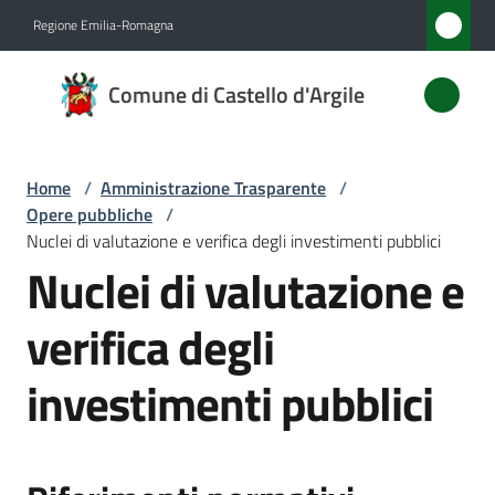
Vai al contenuto
Vai alla navigazione
Vai al footer
Regione Emilia-Romagna
Comune
Comune di Castello d'Argile
di
Castello
d'Argile
Home
/
Amministrazione Trasparente
/
Opere pubbliche
/
Nuclei di valutazione e verifica degli investimenti pubblici
Nuclei di valutazione e
Amministrazione
Menu selezionato
verifica degli
Novità
investimenti pubblici
Servizi
Vivere
Castello