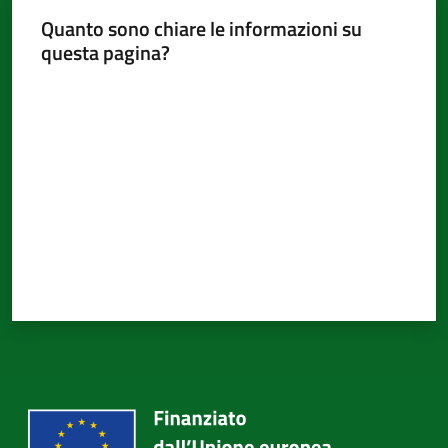
d'Argile
Quanto sono chiare le informazioni su
questa pagina?
Valuta da 1 a 5 stelle
Amministrazione
Trasparente
Menu selezionato
Tutti
gli
argomenti...
Seguici
su