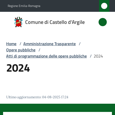
Vai al contenuto
Vai alla navigazione
Vai al footer
Regione Emilia-Romagna
Comune
Comune di Castello d'Argile
di
Castello
d'Argile
Home
/
Amministrazione Trasparente
/
Opere pubbliche
/
Atti di programmazione delle opere pubbliche
/
2024
2024
Amministrazione
Menu selezionato
Novità
Servizi
Ultimo aggiornamento
:
04-08-2025 17:24
Vivere
Castello