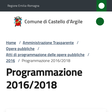
Vai al contenuto
Vai alla navigazione
Vai al footer
Regione Emilia-Romagna
Comune
Comune di Castello d'Argile
di
Castello
d'Argile
Home
/
Amministrazione Trasparente
/
Opere pubbliche
/
Atti di programmazione delle opere pubbliche
/
2016
/
Programmazione 2016/2018
Amministrazione
Programmazione
Menu selezionato
Novità
2016/2018
Servizi
Vivere
Castello