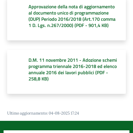
d'Argile
Approvazione della nota di aggiornamento
al documento unico di programmazione
(DUP) Periodo 2016/2018 (Art.170 comma
1 D. Lgs. n.267/2000)
(
PDF
-
901,4 KB
)
Amministrazione
Trasparente
Menu selezionato
D.M. 11 novembre 2011 - Adozione schemi
Tutti
programma triennale 2016-2018 ed elenco
gli
annuale 2016 dei lavori pubblici
(
PDF
-
argomenti...
258,8 KB
)
Seguici
su
Ultimo aggiornamento
:
04-08-2025 17:24