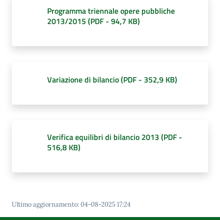
d'Argile
Programma triennale opere pubbliche
2013/2015
(
PDF
-
94,7 KB
)
Amministrazione
Trasparente
Variazione di bilancio
(
PDF
-
352,9 KB
)
Menu selezionato
Tutti
gli
argomenti...
Verifica equilibri di bilancio 2013
(
PDF
-
516,8 KB
)
Seguici
su
Ultimo aggiornamento
:
04-08-2025 17:24