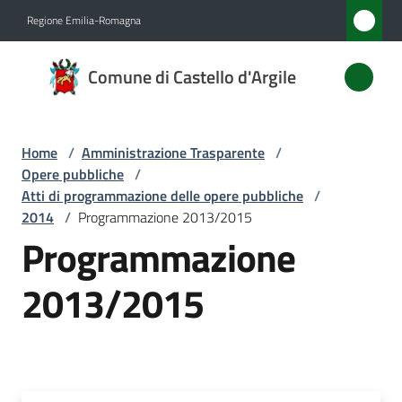
Vai al contenuto
Vai alla navigazione
Vai al footer
Regione Emilia-Romagna
Comune
Comune di Castello d'Argile
di
Castello
d'Argile
Home
/
Amministrazione Trasparente
/
Opere pubbliche
/
Atti di programmazione delle opere pubbliche
/
2014
/
Programmazione 2013/2015
Amministrazione
Programmazione
Menu selezionato
Novità
2013/2015
Servizi
Vivere
Castello