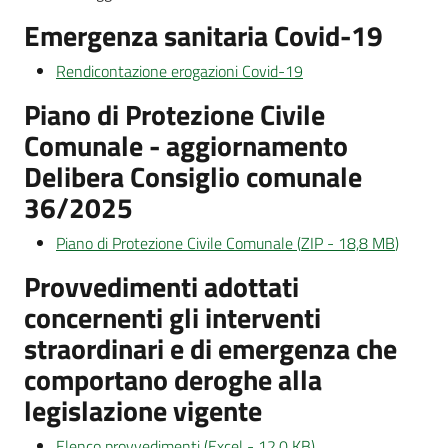
d'Argile
Emergenza sanitaria Covid-19
Rendicontazione erogazioni Covid-19
Piano di Protezione Civile
Comunale - aggiornamento
Amministrazione
Trasparente
Delibera Consiglio comunale
Menu selezionato
36/2025
Tutti
gli
Piano di Protezione Civile Comunale
(
ZIP
-
18,8 MB
)
argomenti...
Provvedimenti adottati
concernenti gli interventi
straordinari e di emergenza che
Seguici
comportano deroghe alla
su
legislazione vigente
Elenco provvedimenti
(
Excel
-
12,0 KB
)