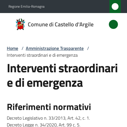
Vai al contenuto
Vai alla navigazione
Vai al footer
Regione Emilia-Romagna
Comune
Comune di Castello d'Argile
di
Castello
d'Argile
Home
/
Amministrazione Trasparente
/
Interventi straordinari e di emergenza
Interventi straordinari
Amministrazione
e di emergenza
Menu selezionato
Novità
Servizi
Riferimenti normativi
Vivere
Decreto Legislativo n. 33/2013, Art. 42, c. 1.
Castello
Decreto Legge n. 34/2020, Art. 99 c. 5.