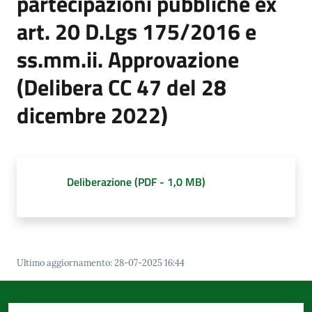
partecipazioni pubbliche ex
d'Argile
art. 20 D.Lgs 175/2016 e
ss.mm.ii. Approvazione
(Delibera CC 47 del 28
Amministrazione
dicembre 2022)
Trasparente
Menu selezionato
Tutti
gli
Deliberazione
(
PDF
-
1,0 MB
)
argomenti...
Seguici
su
Ultimo aggiornamento
:
28-07-2025 16:44