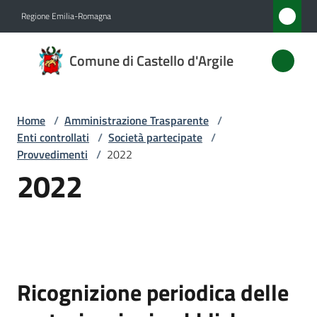
Vai al contenuto
Vai alla navigazione
Vai al footer
Regione Emilia-Romagna
Comune
Comune di Castello d'Argile
di
Castello
d'Argile
Home
/
Amministrazione Trasparente
/
Enti controllati
/
Società partecipate
/
Provvedimenti
/
2022
2022
Amministrazione
Menu selezionato
Novità
Servizi
Ricognizione periodica delle
Vivere
Castello