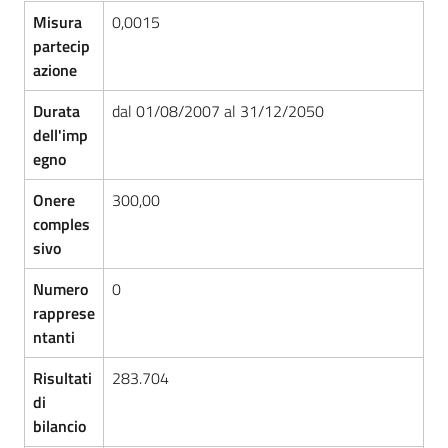
d'Argile
Misura
0,0015
partecip
azione
Durata
dal 01/08/2007 al 31/12/2050
dell'imp
Amministrazione
egno
Trasparente
Menu selezionato
Onere
300,00
Tutti
comples
gli
sivo
argomenti...
Numero
0
rapprese
ntanti
Seguici
su
Risultati
283.704
di
bilancio