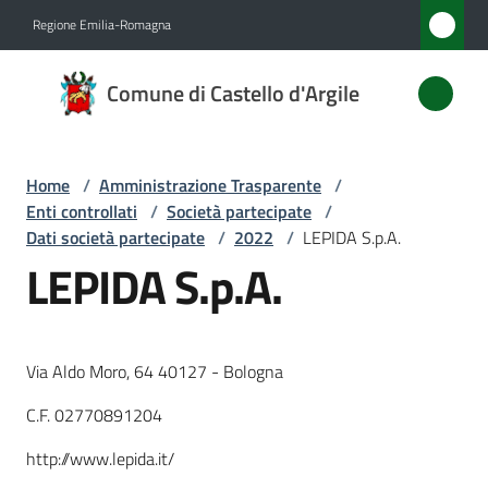
Vai al contenuto
Vai alla navigazione
Vai al footer
Regione Emilia-Romagna
Comune
Comune di Castello d'Argile
di
Castello
d'Argile
Home
/
Amministrazione Trasparente
/
Enti controllati
/
Società partecipate
/
Dati società partecipate
/
2022
/
LEPIDA S.p.A.
LEPIDA S.p.A.
Amministrazione
Menu selezionato
Novità
Via Aldo Moro, 64 40127 - Bologna
Servizi
C.F. 02770891204
Vivere
http://www.lepida.it/
Castello