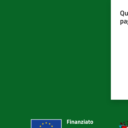
Qu
pa
Valut