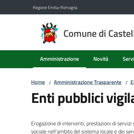
Vai al contenuto
Vai alla navigazione
Vai al footer
Regione Emilia-Romagna
Comune di Castell
Amministrazione
Novità
Servi
Menu selezionato
Home
Amministrazione Trasparente
E
/
/
Enti pubblici vigi
Erogazione di interventi, prestazioni di servizi so
sociale nell'ambito del sistema locale e dei serv