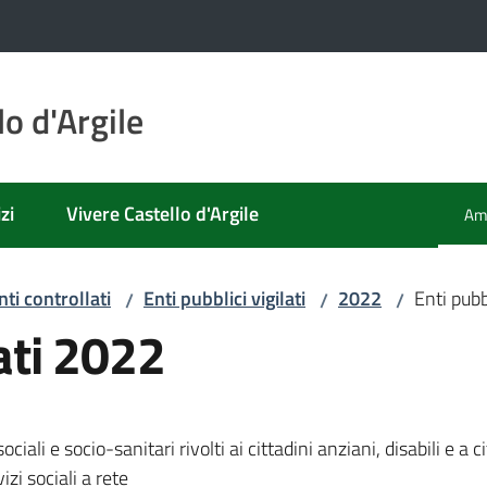
o d'Argile
zi
Vivere Castello d'Argile
Amm
Men
nti controllati
Enti pubblici vigilati
2022
Enti pubb
/
/
/
lati 2022
ciali e socio-sanitari rivolti ai cittadini anziani, disabili e a 
izi sociali a rete