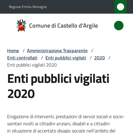
Vai al contenuto
Vai alla navigazione
Vai al footer
Regione Emilia-Romagna
Comune
Comune di Castello d'Argile
di
Castello
d'Argile
Home
/
Amministrazione Trasparente
/
Enti controllati
/
Enti pubblici vigilati
/
2020
/
Enti pubblici vigilati 2020
Enti pubblici vigilati
Amministrazione
Menu selezionato
2020
Novità
Servizi
Erogazione di interventi, prestazioni di servizi sociali e socio-
Vivere
sanitari rivolti ai cittadini anziani, disabili e a cittadini
Castello
in situazione di accertato disagio sociale nell'ambito del