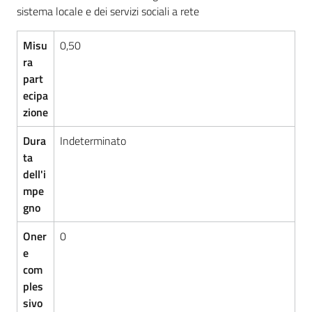
d'Argile
sistema locale e dei servizi sociali a rete
Misu
0,50
ra
part
Amministrazione
ecipa
Trasparente
zione
Menu selezionato
Dura
Indeterminato
Tutti
ta
gli
dell'i
argomenti...
mpe
gno
Oner
0
Seguici
e
su
com
ples
sivo