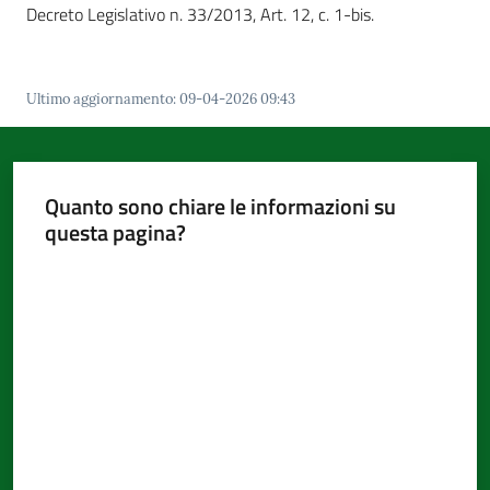
d'Argile
Decreto Legislativo n. 33/2013, Art. 12, c. 1-bis.
Ultimo aggiornamento
:
09-04-2026 09:43
Amministrazione
Trasparente
Menu selezionato
Quanto sono chiare le informazioni su
questa pagina?
Tutti
gli
Valuta da 1 a 5 stelle
argomenti...
Seguici
su