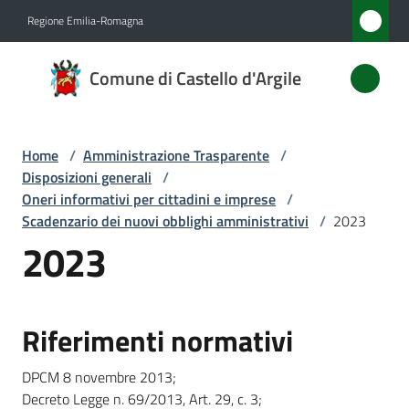
Vai al contenuto
Vai alla navigazione
Vai al footer
Regione Emilia-Romagna
Comune
Comune di Castello d'Argile
di
Castello
d'Argile
Home
/
Amministrazione Trasparente
/
Disposizioni generali
/
Oneri informativi per cittadini e imprese
/
Scadenzario dei nuovi obblighi amministrativi
/
2023
Amministrazione
2023
Menu selezionato
Novità
Servizi
Riferimenti normativi
Vivere
DPCM 8 novembre 2013;
Castello
Decreto Legge n. 69/2013, Art. 29, c. 3;