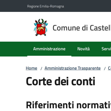
Vai al contenuto
Vai alla navigazione
Vai al footer
Regione Emilia-Romagna
Comune di Castell
Amministrazione
Novità
Servi
Menu selezionato
Home
Amministrazione Trasparente
C
/
/
Corte dei conti
Riferimenti normati