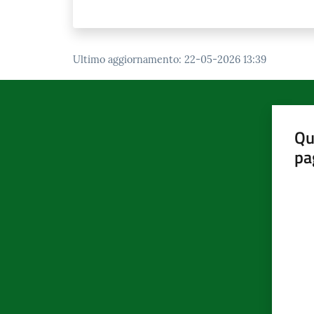
Ultimo aggiornamento
:
22-05-2026 13:39
Qu
pa
Valut