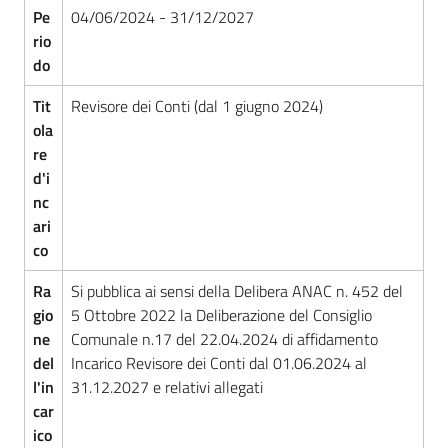
d'Argile
Pe
04/06/2024 - 31/12/2027
rio
do
Tit
Revisore dei Conti (dal 1 giugno 2024)
ola
Amministrazione
re
Trasparente
d'i
Menu selezionato
nc
Tutti
ari
gli
co
argomenti...
Ra
Si pubblica ai sensi della Delibera ANAC n. 452 del
gio
5 Ottobre 2022 la Deliberazione del Consiglio
ne
Comunale n.17 del 22.04.2024 di affidamento
Seguici
del
Incarico Revisore dei Conti dal 01.06.2024 al
su
l'in
31.12.2027 e relativi allegati
car
ico