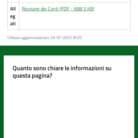
All
Revisore dei Conti
(
PDF
-
688,3 KB
)
eg
ati
Ultimo aggiornamento
:
24-07-2025 10:25
Quanto sono chiare le informazioni su
questa pagina?
Valuta da 1 a 5 stelle