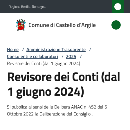
Vai al contenuto
Vai alla navigazione
Vai al footer
Regione Emilia-Romagna
Comune
Comune di Castello d'Argile
di
Castello
d'Argile
Home
/
Amministrazione Trasparente
/
Consulenti e collaboratori
/
2025
/
Revisore dei Conti (dal 1 giugno 2024)
Revisore dei Conti (dal
Amministrazione
Menu selezionato
1 giugno 2024)
Novità
Servizi
Si pubblica ai sensi della Delibera ANAC n. 452 del 5
Ottobre 2022 la Deliberazione del Consiglio...
Vivere
Castello