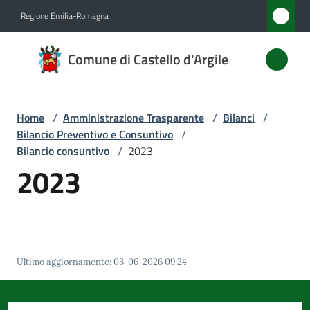
Vai al contenuto
Vai alla navigazione
Vai al footer
Regione Emilia-Romagna
Comune
Comune di Castello d'Argile
di
Castello
d'Argile
Home
/
Amministrazione Trasparente
/
Bilanci
/
Bilancio Preventivo e Consuntivo
/
Bilancio consuntivo
/
2023
2023
Amministrazione
Menu selezionato
Novità
Servizi
Ultimo aggiornamento
:
03-06-2026 09:24
Vivere
Castello