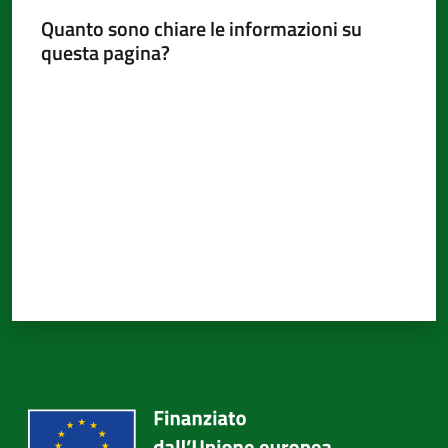
d'Argile
Quanto sono chiare le informazioni su
questa pagina?
Valuta da 1 a 5 stelle
Amministrazione
Trasparente
Menu selezionato
Tutti
gli
argomenti...
Seguici
su