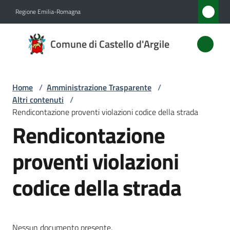
Vai al contenuto
Vai alla navigazione
Vai al footer
Regione Emilia-Romagna
Comune
Comune di Castello d'Argile
di
Castello
d'Argile
Home
/
Amministrazione Trasparente
/
Altri contenuti
/
Rendicontazione proventi violazioni codice della strada
Rendicontazione
Amministrazione
Menu selezionato
proventi violazioni
Novità
codice della strada
Servizi
Vivere
Castello
Nessun documento presente.