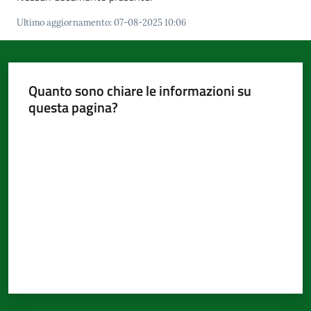
d'Argile
Ultimo aggiornamento
:
07-08-2025 10:06
Quanto sono chiare le informazioni su
Amministrazione
questa pagina?
Trasparente
Menu selezionato
Valuta da 1 a 5 stelle
Tutti
gli
argomenti...
Seguici
su