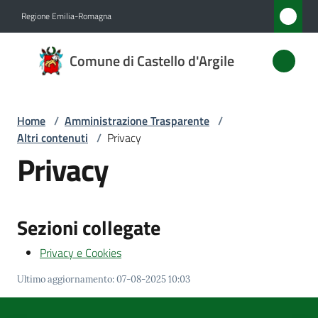
Vai al contenuto
Vai alla navigazione
Vai al footer
Regione Emilia-Romagna
Comune
Comune di Castello d'Argile
di
Castello
d'Argile
Home
/
Amministrazione Trasparente
/
Altri contenuti
/
Privacy
Privacy
Amministrazione
Menu selezionato
Novità
Sezioni collegate
Servizi
Privacy e Cookies
Ultimo aggiornamento
:
07-08-2025 10:03
Vivere
Castello