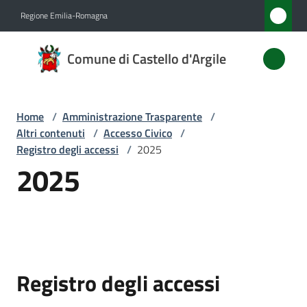
Vai al contenuto
Vai alla navigazione
Vai al footer
Regione Emilia-Romagna
Comune
Comune di Castello d'Argile
di
Castello
d'Argile
Home
/
Amministrazione Trasparente
/
Altri contenuti
/
Accesso Civico
/
Registro degli accessi
/
2025
2025
Amministrazione
Menu selezionato
Novità
Servizi
Registro degli accessi
Vivere
Castello