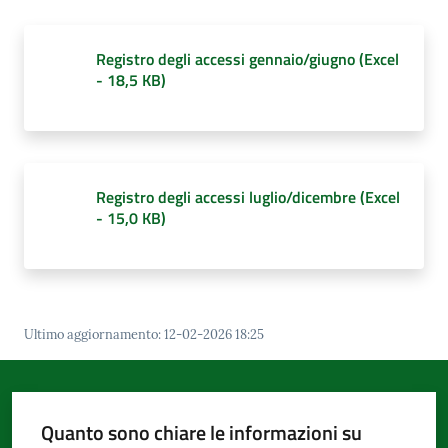
d'Argile
Registro degli accessi gennaio/giugno
(
Excel
-
18,5 KB
)
Amministrazione
Trasparente
Menu selezionato
Registro degli accessi luglio/dicembre
(
Excel
Tutti
-
15,0 KB
)
gli
argomenti...
Ultimo aggiornamento
:
12-02-2026 18:25
Seguici
su
Quanto sono chiare le informazioni su