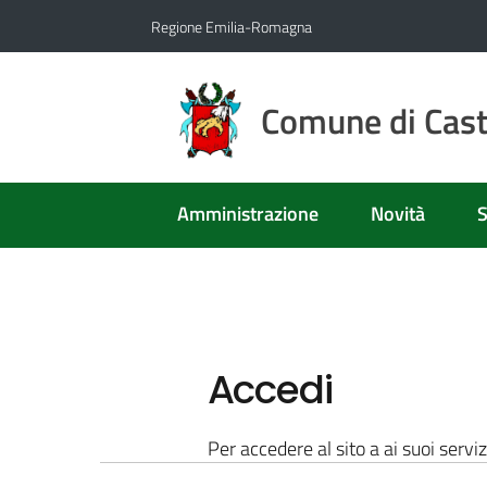
Vai al contenuto
Vai alla navigazione
Vai al footer
Regione Emilia-Romagna
Comune di Caste
Amministrazione
Novità
S
Accedi
Per accedere al sito a ai suoi serviz