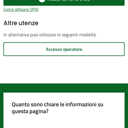
d'Argile
Come attivare SPID
Altre utenze
In alternativa puoi utilizzare le seguenti modalità.
Amministrazione
Accesso operatore
Trasparente
Menu selezionato
Tutti
gli
argomenti...
Quanto sono chiare le informazioni su
Seguici
questa pagina?
su
Valuta da 1 a 5 stelle