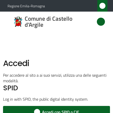
Vai al contenuto
Vai alla navigazione
Vai al footer
Regione Emilia-Romagna
Comune
Comune di Castello
di
d'Argile
Castello
d'Argile
Accedi
Amministrazione
Menu selezionato
Per accedere al sito a ai suoi servizi, utilizza una delle seguenti
Novità
modalità.
SPID
Servizi
Log in with SPID, the public digital identity system.
Vivere
Accedi con SPID o CIE
Castello