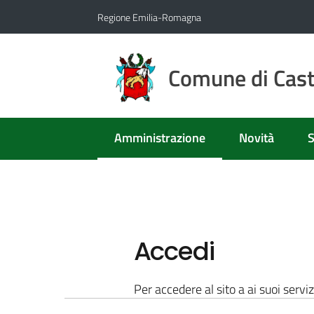
Vai al contenuto
Vai alla navigazione
Vai al footer
Regione Emilia-Romagna
Comune di Caste
Amministrazione
Novità
S
Menu selezionato
Accedi
Per accedere al sito a ai suoi serviz