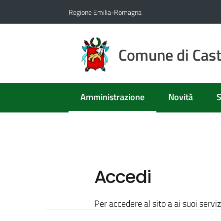
Vai al contenuto
Vai alla navigazione
Vai al footer
Regione Emilia-Romagna
Comune di Caste
Amministrazione
Novità
S
Menu selezionato
Accedi
Per accedere al sito a ai suoi serviz