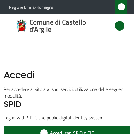
Vai al contenuto
Vai alla navigazione
Vai al footer
Regione Emilia-Romagna
Comune
Comune di Castello
di
d'Argile
Castello
d'Argile
Accedi
Amministrazione
Menu selezionato
Per accedere al sito a ai suoi servizi, utilizza una delle seguenti
Novità
modalità.
SPID
Servizi
Log in with SPID, the public digital identity system.
Vivere
Accedi con SPID o CIE
Castello