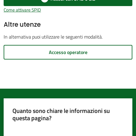
d'Argile
Come attivare SPID
Altre utenze
In alternativa puoi utilizzare le seguenti modalità.
Amministrazione
Accesso operatore
Trasparente
Menu selezionato
Tutti
gli
argomenti...
Quanto sono chiare le informazioni su
Seguici
questa pagina?
su
Valuta da 1 a 5 stelle