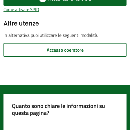
d'Argile
Come attivare SPID
Altre utenze
In alternativa puoi utilizzare le seguenti modalità.
Amministrazione
Accesso operatore
Trasparente
Menu selezionato
Tutti
gli
argomenti...
Quanto sono chiare le informazioni su
Seguici
questa pagina?
su
Valuta da 1 a 5 stelle