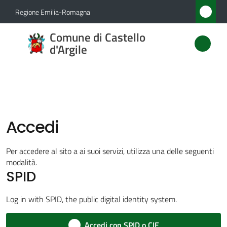
Vai al contenuto
Vai alla navigazione
Vai al footer
Regione Emilia-Romagna
Comune
Comune di Castello
di
d'Argile
Castello
d'Argile
Accedi
Amministrazione
Menu selezionato
Per accedere al sito a ai suoi servizi, utilizza una delle seguenti
Novità
modalità.
SPID
Servizi
Log in with SPID, the public digital identity system.
Vivere
Accedi con SPID o CIE
Castello