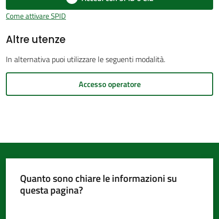
d'Argile
Come attivare SPID
Altre utenze
In alternativa puoi utilizzare le seguenti modalità.
Amministrazione
Accesso operatore
Trasparente
Menu selezionato
Tutti
gli
argomenti...
Quanto sono chiare le informazioni su
Seguici
questa pagina?
su
Valuta da 1 a 5 stelle