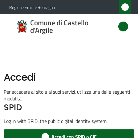
Vai al contenuto
Vai alla navigazione
Vai al footer
Regione Emilia-Romagna
Comune
Comune di Castello
di
d'Argile
Castello
d'Argile
Accedi
Amministrazione
Menu selezionato
Per accedere al sito a ai suoi servizi, utilizza una delle seguenti
Novità
modalità.
SPID
Servizi
Log in with SPID, the public digital identity system.
Vivere
Accedi con SPID o CIE
Castello