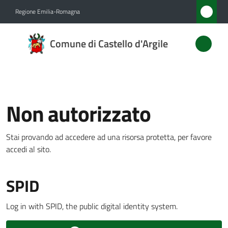
Vai al contenuto
Vai alla navigazione
Vai al footer
Regione Emilia-Romagna
Comune
Comune di Castello d'Argile
di
Castello
d'Argile
Non autorizzato
Amministrazione
Stai provando ad accedere ad una risorsa protetta, per favore
Menu selezionato
accedi al sito.
Novità
SPID
Servizi
Log in with SPID, the public digital identity system.
Vivere
Castello