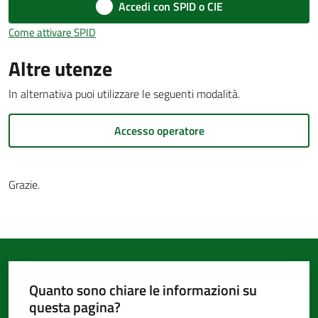
d'Argile
Accedi con SPID o CIE
Come attivare SPID
Altre utenze
In alternativa puoi utilizzare le seguenti modalità.
Amministrazione
Trasparente
Menu selezionato
Accesso operatore
Tutti
gli
Grazie.
argomenti...
Seguici
su
Quanto sono chiare le informazioni su
questa pagina?