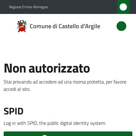
Vai al contenuto
Vai alla navigazione
Vai al footer
Regione Emilia-Romagna
Comune
Comune di Castello d'Argile
di
Castello
d'Argile
Non autorizzato
Amministrazione
Stai provando ad accedere ad una risorsa protetta, per favore
Menu selezionato
accedi al sito.
Novità
SPID
Servizi
Log in with SPID, the public digital identity system.
Vivere
Castello