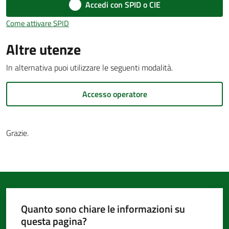
d'Argile
Accedi con SPID o CIE
Come attivare SPID
Altre utenze
In alternativa puoi utilizzare le seguenti modalità.
Amministrazione
Trasparente
Menu selezionato
Accesso operatore
Tutti
gli
Grazie.
argomenti...
Seguici
su
Quanto sono chiare le informazioni su
questa pagina?