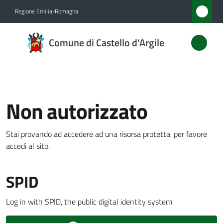
Vai al contenuto
Vai alla navigazione
Vai al footer
Regione Emilia-Romagna
Comune
Comune di Castello d'Argile
di
Castello
d'Argile
Non autorizzato
Amministrazione
Stai provando ad accedere ad una risorsa protetta, per favore
Menu selezionato
accedi al sito.
Novità
SPID
Servizi
Log in with SPID, the public digital identity system.
Vivere
Castello