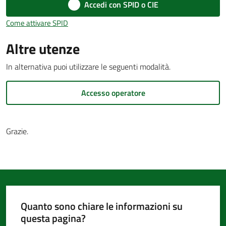
d'Argile
Accedi con SPID o CIE
Come attivare SPID
Altre utenze
In alternativa puoi utilizzare le seguenti modalità.
Amministrazione
Trasparente
Menu selezionato
Accesso operatore
Tutti
gli
Grazie.
argomenti...
Seguici
su
Quanto sono chiare le informazioni su
questa pagina?