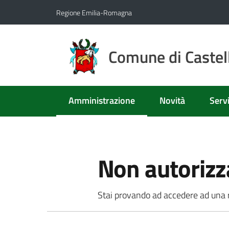
Vai al contenuto
Vai alla navigazione
Vai al footer
Regione Emilia-Romagna
Comune di Castell
Amministrazione
Novità
Servi
Menu selezionato
Non autorizz
Stai provando ad accedere ad una ri