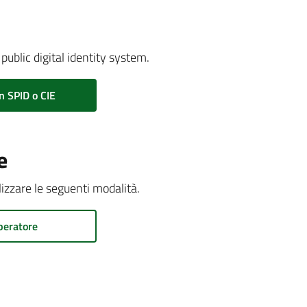
public digital identity system.
n SPID o CIE
e
ilizzare le seguenti modalità.
peratore