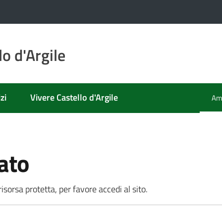
o d'Argile
zi
Vivere Castello d'Argile
Amm
Men
ato
sorsa protetta, per favore accedi al sito.