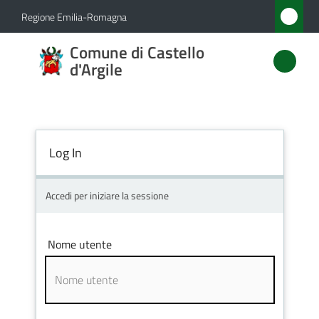
Vai al contenuto
Vai alla navigazione
Vai al footer
Regione Emilia-Romagna
Comune
Comune di Castello
di
d'Argile
Castello
d'Argile
Log In
Amministrazione
Accedi per iniziare la sessione
Novità
Nome utente
Servizi
Vivere
Castello