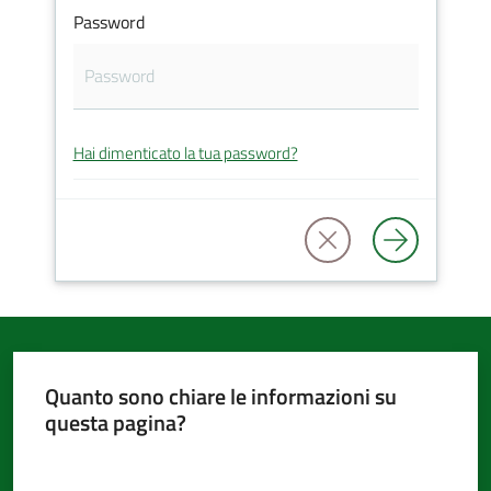
Password
d'Argile
Hai dimenticato la tua password?
Amministrazione
Trasparente
Tutti
gli
argomenti...
Quanto sono chiare le informazioni su
questa pagina?
Seguici
su
Valuta da 1 a 5 stelle