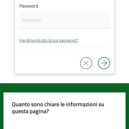
Password
d'Argile
Hai dimenticato la tua password?
Amministrazione
Trasparente
Tutti
gli
argomenti...
Quanto sono chiare le informazioni su
questa pagina?
Seguici
su
Valuta da 1 a 5 stelle