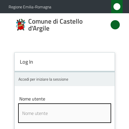
Vai al contenuto
Vai alla navigazione
Vai al footer
Regione Emilia-Romagna
Comune
Comune di Castello
di
d'Argile
Castello
d'Argile
Log In
Amministrazione
Accedi per iniziare la sessione
Novità
Nome utente
Servizi
Vivere
Castello