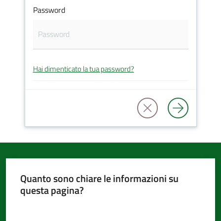
Password
d'Argile
Hai dimenticato la tua password?
Amministrazione
Trasparente
Tutti
gli
argomenti...
Quanto sono chiare le informazioni su
questa pagina?
Seguici
su
Valuta da 1 a 5 stelle