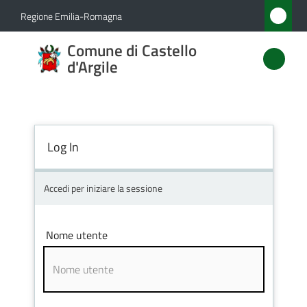
Vai al contenuto
Vai alla navigazione
Vai al footer
Regione Emilia-Romagna
Comune
Comune di Castello
di
d'Argile
Castello
d'Argile
Log In
Amministrazione
Accedi per iniziare la sessione
Novità
Nome utente
Servizi
Vivere
Castello