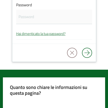
Password
d'Argile
Hai dimenticato la tua password?
Amministrazione
Trasparente
Tutti
gli
argomenti...
Quanto sono chiare le informazioni su
questa pagina?
Seguici
su
Valuta da 1 a 5 stelle