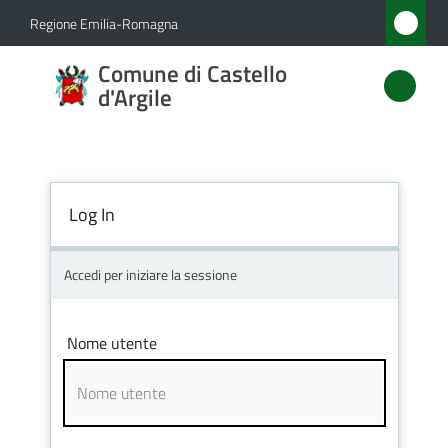
Vai al contenuto
Vai alla navigazione
Vai al footer
Regione Emilia-Romagna
Comune
Comune di Castello
di
d'Argile
Castello
d'Argile
Log In
Amministrazione
Accedi per iniziare la sessione
Novità
Nome utente
Servizi
Vivere
Castello