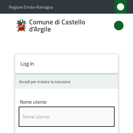
Vai al contenuto
Vai alla navigazione
Vai al footer
Regione Emilia-Romagna
Comune
Comune di Castello
di
d'Argile
Castello
d'Argile
Log In
Amministrazione
Accedi per iniziare la sessione
Novità
Nome utente
Servizi
Vivere
Castello