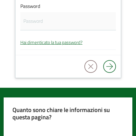
Password
d'Argile
Hai dimenticato la tua password?
Amministrazione
Trasparente
Tutti
gli
argomenti...
Quanto sono chiare le informazioni su
questa pagina?
Seguici
su
Valuta da 1 a 5 stelle