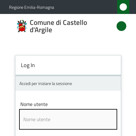
Vai al contenuto
Vai alla navigazione
Vai al footer
Regione Emilia-Romagna
Comune
Comune di Castello
di
d'Argile
Castello
d'Argile
Log In
Amministrazione
Accedi per iniziare la sessione
Novità
Nome utente
Servizi
Vivere
Castello