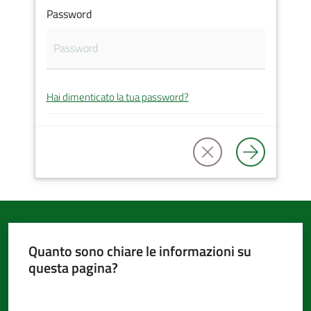
Password
d'Argile
Hai dimenticato la tua password?
Amministrazione
Trasparente
Tutti
gli
argomenti...
Quanto sono chiare le informazioni su
questa pagina?
Seguici
su
Valuta da 1 a 5 stelle