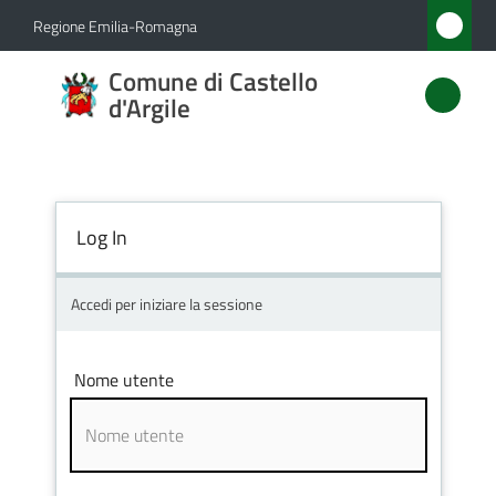
Vai al contenuto
Vai alla navigazione
Vai al footer
Regione Emilia-Romagna
Comune
Comune di Castello
di
d'Argile
Castello
d'Argile
Log In
Amministrazione
Accedi per iniziare la sessione
Novità
Nome utente
Servizi
Vivere
Castello